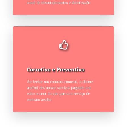
anual de desentupimentos e dedetização.
Corretivo e Preventivo
Ao fechar um contrato conosco, o cliente
usufrui dos nossos serviços pagando um
valor menor do que para um serviço de
contrato avulso.