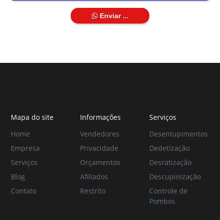
Enviar ...
Mapa do site
Informações
Serviços
Home
Vendedores
Desentupimentos
Empresa
Privacidade
Dedetização
Serviços
Orçamentos
Desratização
Blog
Afiliados
Descupinização
Contato
Restrito
Controle de
Pombos