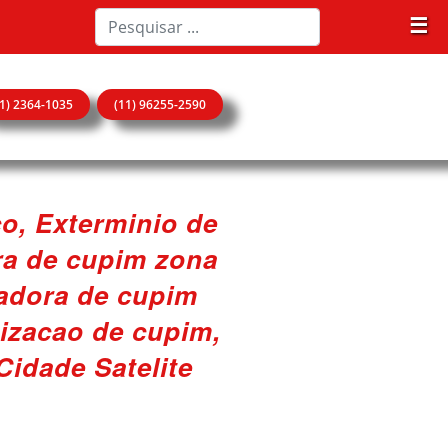
☰
11) 2364-1035
(11) 96255-2590
co, Exterminio de
ra de cupim zona
zadora de cupim
tizacao de cupim,
idade Satelite