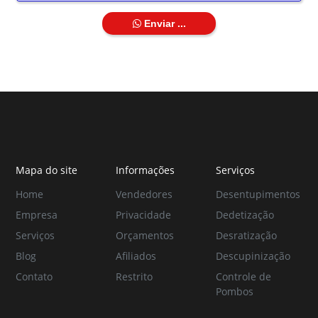
Enviar ...
Mapa do site
Informações
Serviços
Home
Vendedores
Desentupimentos
Empresa
Privacidade
Dedetização
Serviços
Orçamentos
Desratização
Blog
Afiliados
Descupinização
Contato
Restrito
Controle de
Pombos