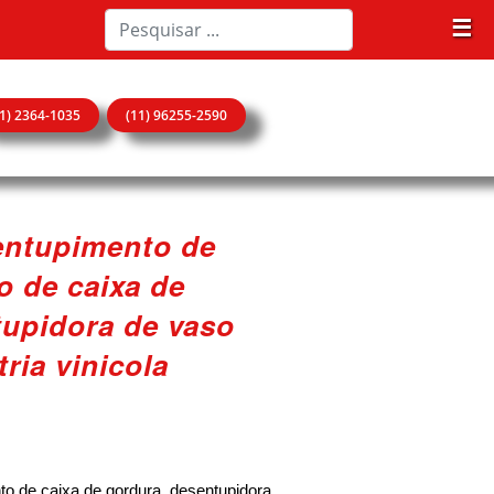
☰
11) 2364-1035
(11) 96255-2590
sentupimento de
o de caixa de
tupidora de vaso
ria vinicola
to de caixa de gordura, desentupidora