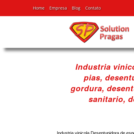
Home
Empresa
Blog
Contato
Industria vini
pias, desent
gordura, desent
sanitario, 
Industria vinicola Desentupidora de es