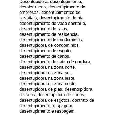
Desentupidora, desentupimento,
desobstrucao, desentupimento de
empresas, desentupimentos de
hospitais, desentupimento de pia,
desentupimento de vaso sanitario,
desentupimento de ralos,
desentupimento de residencia,
desentupimento de condominios,
desentupidora de condominios,
desentupimento de esgoto,
desentupimento de canos,
desentupimento de caixa de gordura,
desentupidora na zona norte,
desentupidora na zona sul,
desentupidora na zona leste,
desentupidora na zona oeste,
desentupidora de pias, desentupidora
de ralos, desentupidora de canos,
desentupidora de esgotos, contrato de
desentupimento, raspagem,
desentupimento e raspagem.