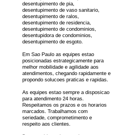
desentupimento de pia,
desentupimento de vaso sanitario,
desentupimento de ralos,
desentupimento de residencia,
desentupimento de condominios,
desentupidora de condominios,
desentupimento de esgoto.
Em Sao Paulo as equipes estao
posicionadas estrategicamente para
melhor mobilidade e agilidade aos
atendimentos, chegando rapidamente e
propondo solucoes praticas e rapidas.
As equipes estao sempre a disposicao
para atendimento 24 horas.
Respeitamos os prazos e os horarios
marcados. Trabalhamos com
seriedade, comprometimento e
respeito aos clientes.