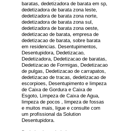
baratas, dedetizadora de barata em sp,
dedetizadora de barata zona leste,
dedetizadora de barata zona norte,
dedetizadora de barata zona sul,
dedetizadora de barata zona oeste,
dedetizacao de barata, empresa de
dedetizacao de barata, sobre barata
em residencias. Desentupimentos,
Desentupidora, Dedetizacao,
Dedetizadora, Dedetizacao de baratas,
Dedetizacao de Formigas, Dedetizacao
de pulgas, Dedetizacao de carrapatos,
dedetizacao de tracas, dedetizacao de
escorpioes, Desentupimento e limpeza
de Caixa de Gordura e Caixa de
Esgoto, Limpeza de Caixa de Agua,
limpeza de pocos , limpeza de fossas
e muitos mais, ligue e consulte com
um profissional da Solution
Desentupidora.