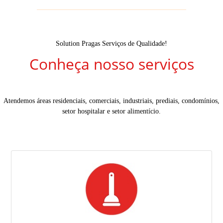
Solution Pragas Serviços de Qualidade!
Conheça nosso serviços
Atendemos áreas residenciais, comerciais, industriais, prediais, condomínios,
setor hospitalar e setor alimentício.