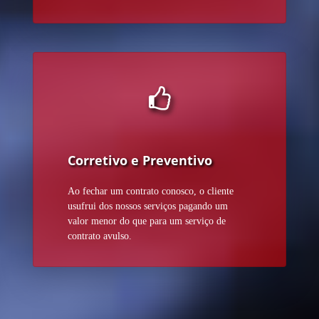
Corretivo e Preventivo
Ao fechar um contrato conosco, o cliente
usufrui dos nossos serviços pagando um
valor menor do que para um serviço de
contrato avulso.