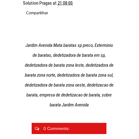
Solution Pragas
at
21:08:00
Compartilhar
Jardim Avenida Mata baratas sp preco, Exterminio
de baratas, dedetizadora de barata em sp,
dedetizadora de barata zona leste, dedetizadora de
barata zona norte, dedetizadora de barata zona sul,
dedetizadora de barata zona oeste, dedetizacao de
barata, empresa de dedetizacao de barata, sobre
barata Jardim Avenida
0 Comments: