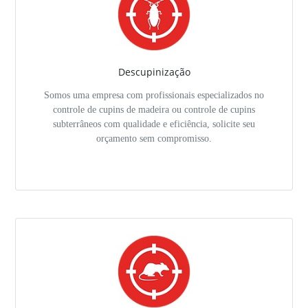
Descupinização
Somos uma empresa com profissionais especializados no
controle de cupins de madeira ou controle de cupins
subterrâneos com qualidade e eficiência, solicite seu
orçamento sem compromisso.