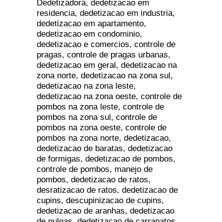
Dedetizadora, dedetizacao em
residencia, dedetizacao em industria,
dedetizacao em apartamento,
dedetizacao em condominio,
dedetizacao e comercios, controle de
pragas, controle de pragas urbanas,
dedetizacao em geral, dedetizacao na
zona norte, dedetizacao na zona sul,
dedetizacao na zona leste,
dedetizacao na zona oeste, controle de
pombos na zona leste, controle de
pombos na zona sul, controle de
pombos na zona oeste, controle de
pombos na zona norte, dedetizacao,
dedetizacao de baratas, dedetizacao
de formigas, dedetizacao de pombos,
controle de pombos, manejo de
pombos, dedetizacao de ratos,
desratizacao de ratos, dedetizacao de
cupins, descupinizacao de cupins,
dedetizacao de aranhas, dedetizacao
de pulgas, dedetizacao de carrapatos,