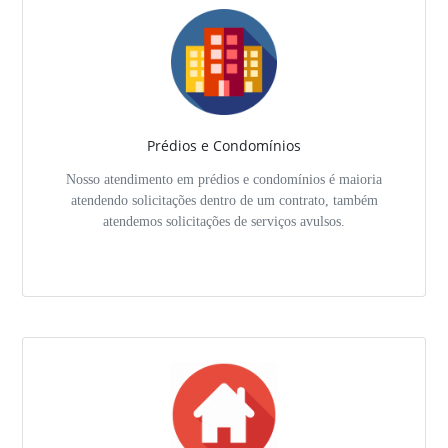
Prédios e Condomínios
Nosso atendimento em prédios e condomínios é maioria
atendendo solicitações dentro de um contrato, também
atendemos solicitações de serviços avulsos.