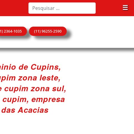
☰
11) 2364-1035
(11) 96255-2590
inio de Cupins,
pim zona leste,
e cupim zona sul,
e cupim, empresa
 das Acacias