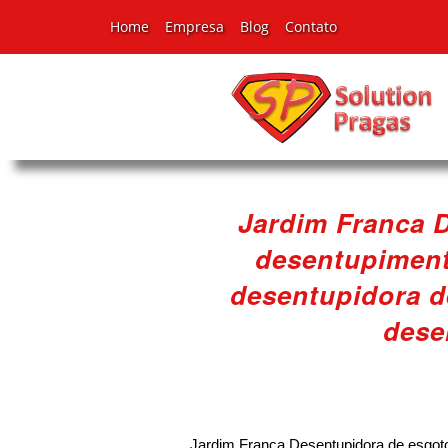
Home
Empresa
Blog
Contato
Jardim Franca D
desentupiment
desentupidora de
dese
Jardim Franca Desentupidora de esgoto