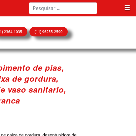
☰
11) 2364-1035
(11) 96255-2590
pimento de pias,
xa de gordura,
e vaso sanitario,
ranca
de caixa de gordura, desentupidora de