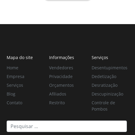
Mapa do site
Informações
Serviços
Home
Vendedores
Desentupimentos
Empresa
Privacidade
Dedetização
Serviços
Orçamentos
Desratização
Blog
Afiliados
Descupinização
Contato
Restrito
Controle de
Pombos