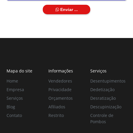
Enviar ...
Mapa do site
Informações
Serviços
Home
Vendedores
Desentupimentos
Empresa
Privacidade
Dedetização
Serviços
Orçamentos
Desratização
Blog
Afiliados
Descupinização
Contato
Restrito
Controle de
Pombos