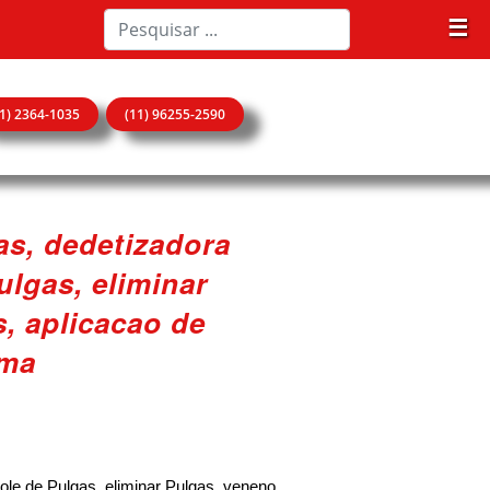
☰
11) 2364-1035
(11) 96255-2590
s, dedetizadora
ulgas, eliminar
, aplicacao de
ama
le de Pulgas, eliminar Pulgas, veneno