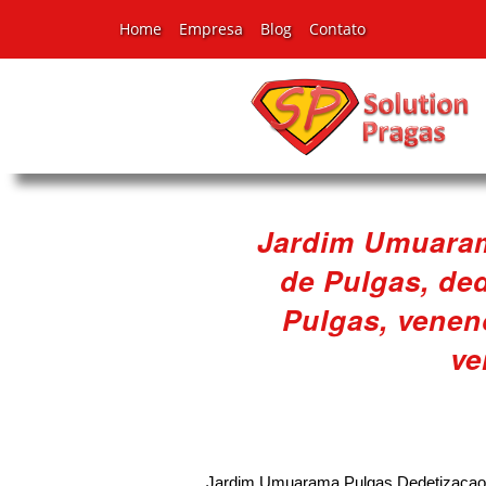
Home
Empresa
Blog
Contato
Jardim Umuaram
de Pulgas, ded
Pulgas, venen
ve
Jardim Umuarama Pulgas Dedetizacao, M