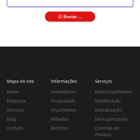
Enviar ...
Mapa do site
Informações
Serviços
Home
Vendedores
Desentupimentos
Empresa
Privacidade
Dedetização
Serviços
Orçamentos
Desratização
Blog
Afiliados
Descupinização
Contato
Restrito
Controle de
Pombos