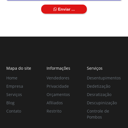
Enviar ...
Mapa do site
Informações
Serviços
Home
Vendedores
Desentupimentos
Empresa
Privacidade
Dedetização
Serviços
Orçamentos
Desratização
Blog
Afiliados
Descupinização
Contato
Restrito
Controle de
Pombos