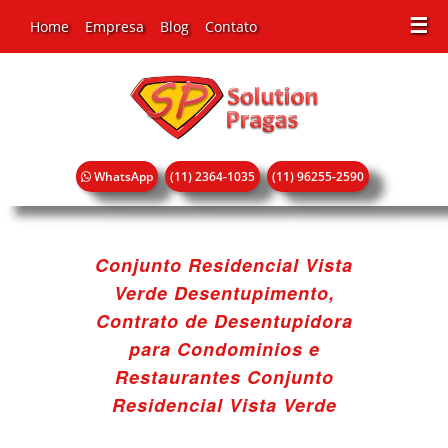
☰
Home
Empresa
Blog
Contato
WhatsApp
(11) 2364-1035
(11) 96255-2590
Conjunto Residencial Vista
Verde Desentupimento,
Contrato de Desentupidora
para Condominios e
Restaurantes Conjunto
Residencial Vista Verde