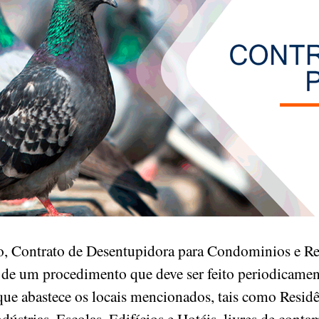
, Contrato de Desentupidora para Condominios e Res
 de um procedimento que deve ser feito periodicament
que abastece os locais mencionados, tais como Residê
ústrias, Escolas, Edifícios e Hotéis, livres de cont