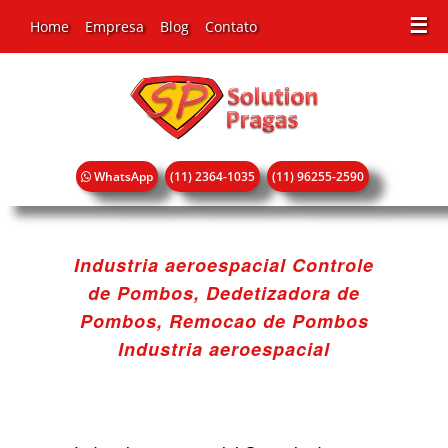
☰
Home
Empresa
Blog
Contato
WhatsApp
(11) 2364-1035
(11) 96255-2590
Industria aeroespacial Controle
de Pombos, Dedetizadora de
Pombos, Remocao de Pombos
Industria aeroespacial