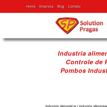
Home
Empresa
Blog
Contato
Industria alimen
Controle de
Pombos Industri
Industria alimenticia / industria alim