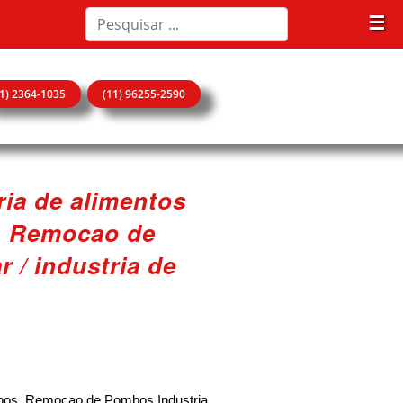
☰
11) 2364-1035
(11) 96255-2590
tria de alimentos
, Remocao de
r / industria de
Pombos, Remocao de Pombos Industria