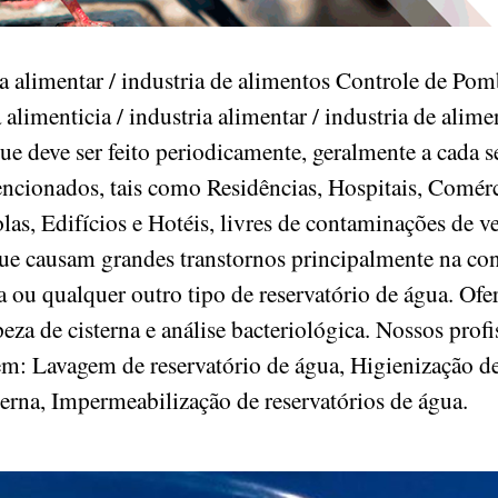
ria alimentar / industria de alimentos Controle de P
imenticia / industria alimentar / industria de alime
e deve ser feito periodicamente, geralmente a cada s
encionados, tais como Residências, Hospitais, Comérc
las, Edifícios e Hotéis, livres de contaminações de 
ue causam grandes transtornos principalmente na c
na ou qualquer outro tipo de reservatório de água. O
za de cisterna e análise bacteriológica. Nossos profis
em: Lavagem de reservatório de água, Higienização de
terna, Impermeabilização de reservatórios de água.