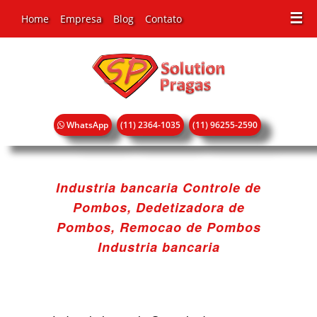
☰
Home
Empresa
Blog
Contato
WhatsApp
(11) 2364-1035
(11) 96255-2590
Industria bancaria Controle de
Pombos, Dedetizadora de
Pombos, Remocao de Pombos
Industria bancaria