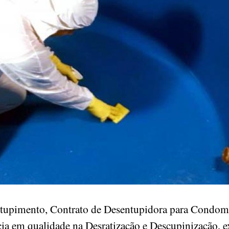
ntupimento, Contrato de Desentupidora para Condomin
ia em qualidade na Desratização e Descupinização, 