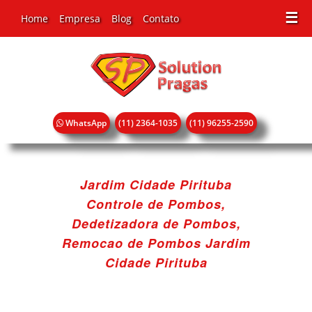
☰
Home
Empresa
Blog
Contato
WhatsApp
(11) 2364-1035
(11) 96255-2590
Jardim Cidade Pirituba
Controle de Pombos,
Dedetizadora de Pombos,
Remocao de Pombos Jardim
Cidade Pirituba