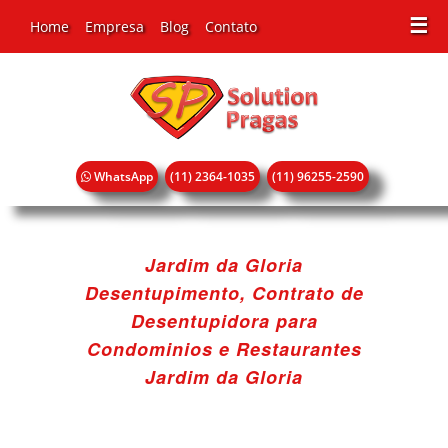
☰
Home
Empresa
Blog
Contato
WhatsApp
(11) 2364-1035
(11) 96255-2590
Jardim da Gloria
Desentupimento, Contrato de
Desentupidora para
Condominios e Restaurantes
Jardim da Gloria