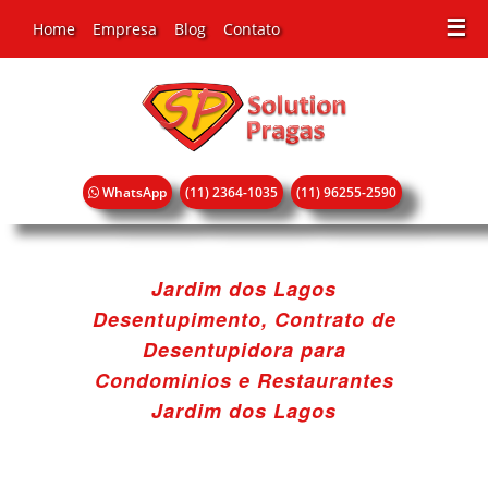
☰
Home
Empresa
Blog
Contato
WhatsApp
(11) 2364-1035
(11) 96255-2590
Jardim dos Lagos
Desentupimento, Contrato de
Desentupidora para
Condominios e Restaurantes
Jardim dos Lagos