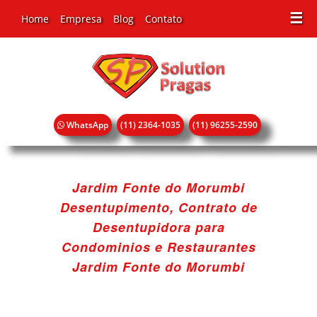
☰
Home
Empresa
Blog
Contato
WhatsApp
(11) 2364-1035
(11) 96255-2590
Jardim Fonte do Morumbi
Desentupimento, Contrato de
Desentupidora para
Condominios e Restaurantes
Jardim Fonte do Morumbi