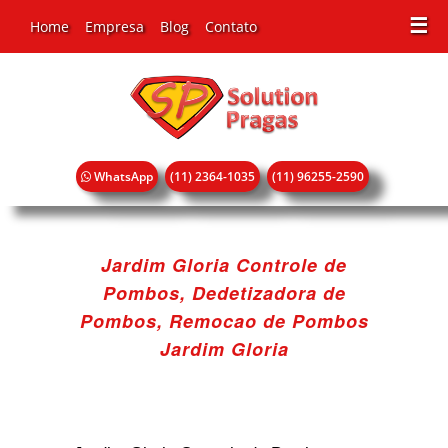
☰
Home
Empresa
Blog
Contato
WhatsApp
(11) 2364-1035
(11) 96255-2590
Jardim Gloria Controle de
Pombos, Dedetizadora de
Pombos, Remocao de Pombos
Jardim Gloria