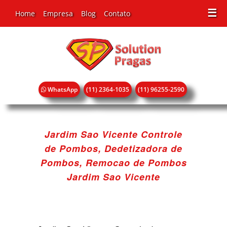
☰
Home
Empresa
Blog
Contato
WhatsApp
(11) 2364-1035
(11) 96255-2590
Jardim Sao Vicente Controle
de Pombos, Dedetizadora de
Pombos, Remocao de Pombos
Jardim Sao Vicente