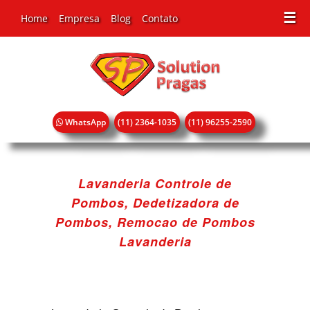
☰
Home
Empresa
Blog
Contato
WhatsApp
(11) 2364-1035
(11) 96255-2590
Lavanderia Controle de
Pombos, Dedetizadora de
Pombos, Remocao de Pombos
Lavanderia