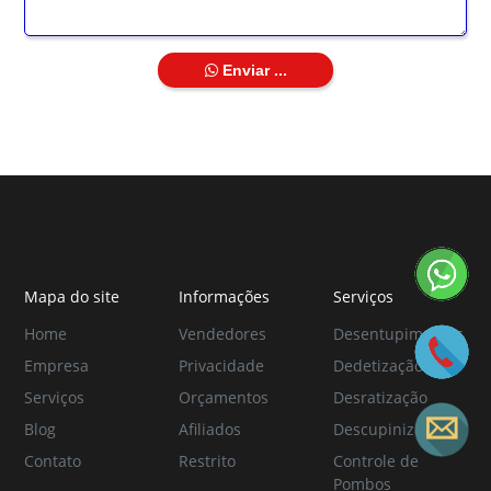
Enviar ...
Mapa do site
Informações
Serviços
Home
Vendedores
Desentupimentos
Empresa
Privacidade
Dedetização
Serviços
Orçamentos
Desratização
Blog
Afiliados
Descupinização
Contato
Restrito
Controle de
Pombos