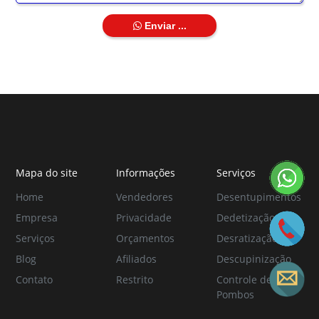
Enviar ...
Mapa do site
Informações
Serviços
Home
Vendedores
Desentupimentos
Empresa
Privacidade
Dedetização
Serviços
Orçamentos
Desratização
Blog
Afiliados
Descupinização
Contato
Restrito
Controle de
Pombos