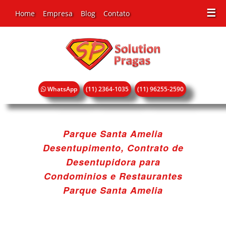
☰
Home
Empresa
Blog
Contato
WhatsApp
(11) 2364-1035
(11) 96255-2590
Parque Santa Amelia
Desentupimento, Contrato de
Desentupidora para
Condominios e Restaurantes
Parque Santa Amelia