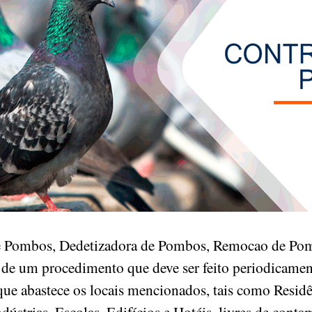
de Pombos, Dedetizadora de Pombos, Remocao de Pom
 de um procedimento que deve ser feito periodicament
que abastece os locais mencionados, tais como Residê
ústrias, Escolas, Edifícios e Hotéis, livres de cont