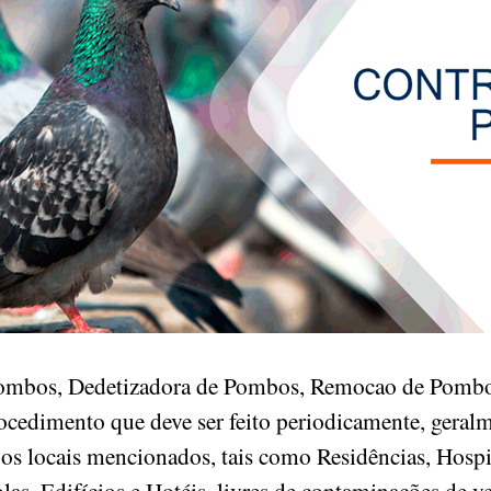
Pombos, Dedetizadora de Pombos, Remocao de Pombo
ocedimento que deve ser feito periodicamente, geralm
 os locais mencionados, tais como Residências, Hospi
las, Edifícios e Hotéis, livres de contaminações de 