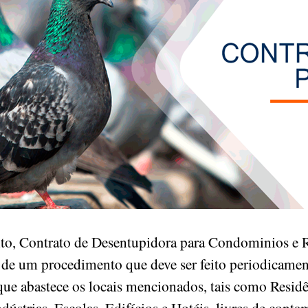
o, Contrato de Desentupidora para Condominios e R
 de um procedimento que deve ser feito periodicament
que abastece os locais mencionados, tais como Residê
ústrias, Escolas, Edifícios e Hotéis, livres de cont