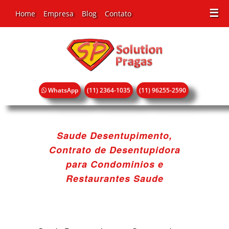
☰
Home
Empresa
Blog
Contato
WhatsApp
(11) 2364-1035
(11) 96255-2590
Saude Desentupimento,
Contrato de Desentupidora
para Condominios e
Restaurantes Saude