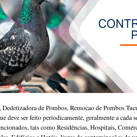
, Dedetizadora de Pombos, Remocao de Pombos Tucur
e deve ser feito periodicamente, geralmente a cada s
encionados, tais como Residências, Hospitais, Comérc
las, Edifícios e Hotéis, livres de contaminações de 