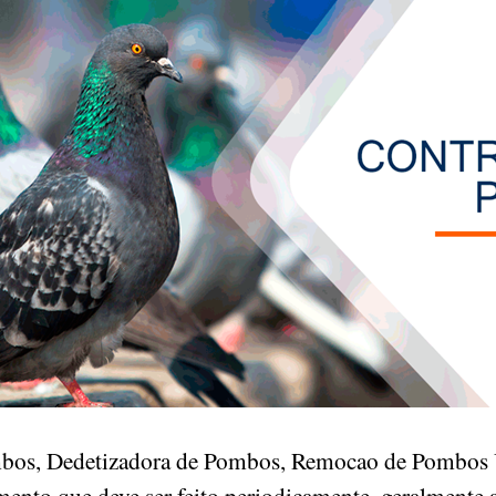
mbos, Dedetizadora de Pombos, Remocao de Pombos U
ento que deve ser feito periodicamente, geralmente a