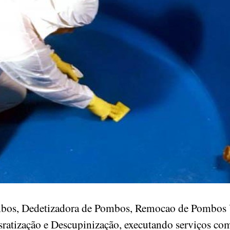
mbos, Dedetizadora de Pombos, Remocao de Pombos 
sratização e Descupinização, executando serviços co