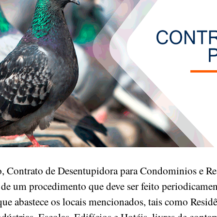
, Contrato de Desentupidora para Condominios e Res
 de um procedimento que deve ser feito periodicament
que abastece os locais mencionados, tais como Residê
ústrias, Escolas, Edifícios e Hotéis, livres de cont