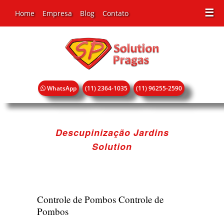
☰
Home
Empresa
Blog
Contato
WhatsApp
(11) 2364-1035
(11) 96255-2590
Descupinização Jardins
Solution
Controle de Pombos
Controle de
Pombos