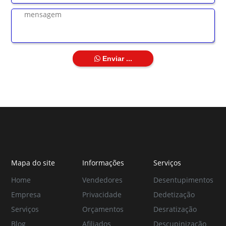
Enviar ...
Mapa do site
Informações
Serviços
Home
Vendedores
Desentupimentos
Empresa
Privacidade
Dedetização
Serviços
Orçamentos
Desratização
Blog
Afiliados
Descupinização