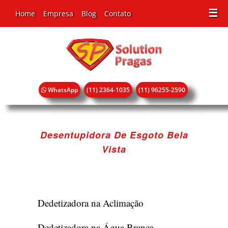
☰
Home
Empresa
Blog
Contato
WhatsApp
(11) 2364-1035
(11) 96255-2590
Desentupidora De Esgoto Bela
Vista
Dedetizadora na Aclimação
Dedetizadora na Água Branca