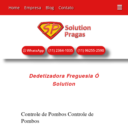
☰
Home
Empresa
Blog
Contato
WhatsApp
(11) 2364-1035
(11) 96255-2590
Dedetizadora Freguesia Ó
Solution
Controle de Pombos
Controle de
Pombos