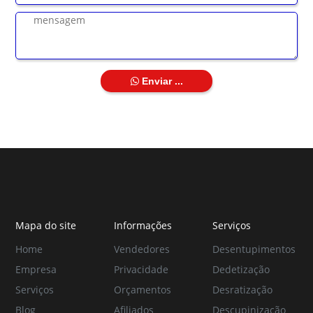
Enviar ...
Mapa do site
Informações
Serviços
Home
Vendedores
Desentupimentos
Empresa
Privacidade
Dedetização
Serviços
Orçamentos
Desratização
Blog
Afiliados
Descupinização