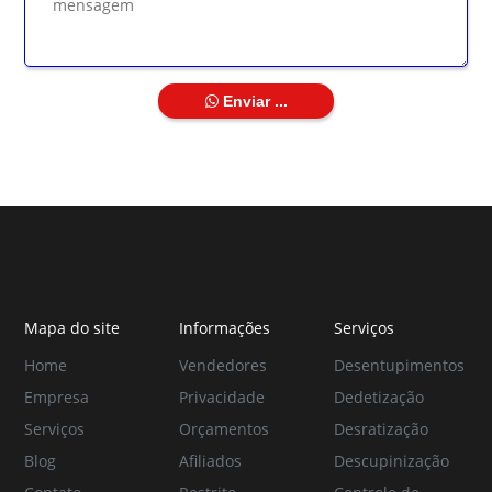
Enviar ...
Mapa do site
Informações
Serviços
Home
Vendedores
Desentupimentos
Empresa
Privacidade
Dedetização
Serviços
Orçamentos
Desratização
Blog
Afiliados
Descupinização