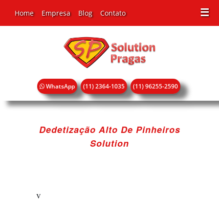
☰
Home
Empresa
Blog
Contato
WhatsApp
(11) 2364-1035
(11) 96255-2590
Dedetização Alto De Pinheiros
Solution
v