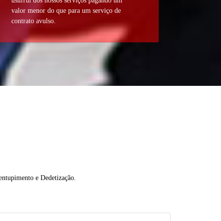
usufrui dos nossos serviços pagando um
valor menor do que para um serviço de
contrato avulso.
sentupimento e Dedetização.