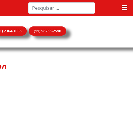
☰
11) 2364-1035
(11) 96255-2590
on