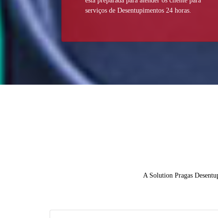
está preparada para atender os cliente para
serviços de Desentupimentos 24 horas.
A Solution Pragas Desentup