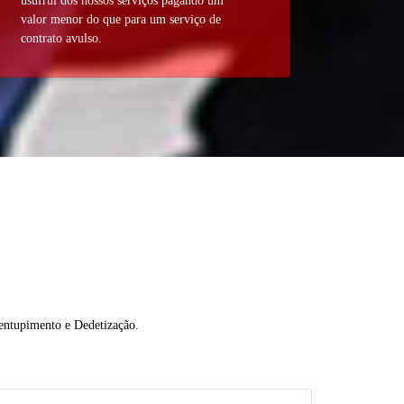
usufrui dos nossos serviços pagando um
valor menor do que para um serviço de
contrato avulso.
sentupimento e Dedetização.