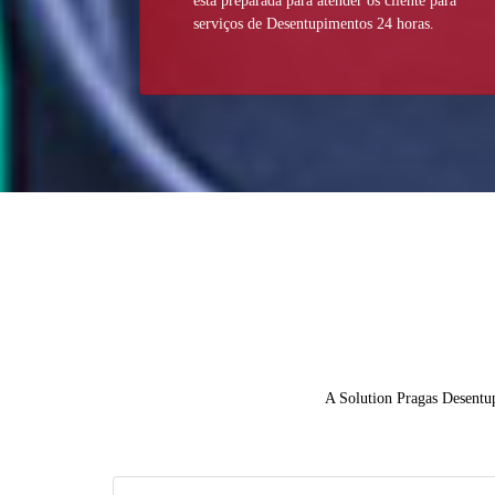
está preparada para atender os cliente para
serviços de Desentupimentos 24 horas.
A Solution Pragas Desentup