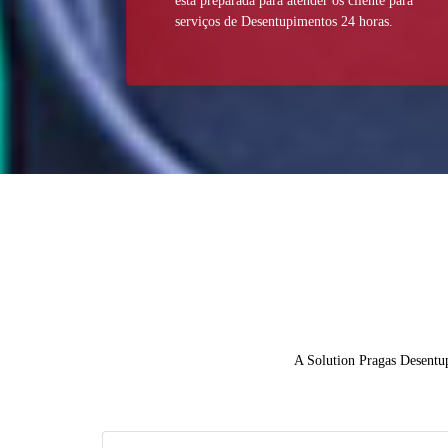
está preparada para atender os cliente para
serviços de Desentupimentos 24 horas.
A Solution Pragas Desentup