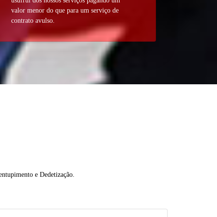
usufrui dos nossos serviços pagando um
valor menor do que para um serviço de
contrato avulso.
sentupimento e Dedetização.