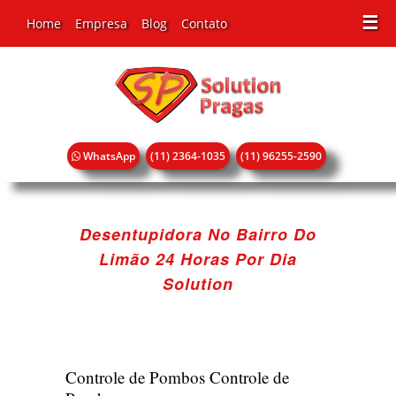
☰
Home
Empresa
Blog
Contato
WhatsApp
(11) 2364-1035
(11) 96255-2590
Desentupidora No Bairro Do
Limão 24 Horas Por Dia
Solution
Controle de Pombos
Controle de