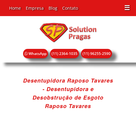
☰
Home
Empresa
Blog
Contato
WhatsApp
(11) 2364-1035
(11) 96255-2590
Desentupidora Raposo Tavares
- Desentupidora e
Desobstrução de Esgoto
Raposo Tavares