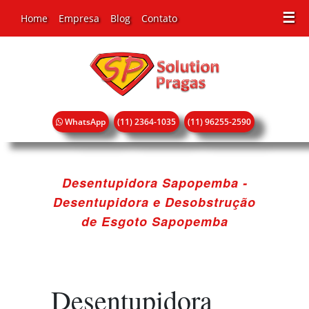
☰
Home
Empresa
Blog
Contato
WhatsApp
(11) 2364-1035
(11) 96255-2590
Desentupidora Sapopemba -
Desentupidora e Desobstrução
de Esgoto Sapopemba
Desentupidora