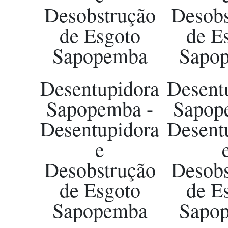
Desobstrução
Desobs
de Esgoto
de E
Sapopemba
Sapo
Desentupidora
Desent
Sapopemba -
Sapop
Desentupidora
Desent
e
Desobstrução
Desobs
de Esgoto
de E
Sapopemba
Sapo