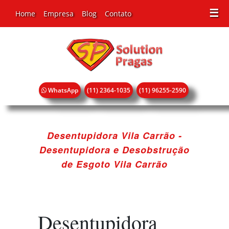
☰
Home
Empresa
Blog
Contato
WhatsApp
(11) 2364-1035
(11) 96255-2590
Desentupidora Vila Carrão -
Desentupidora e Desobstrução
de Esgoto Vila Carrão
Desentupidora