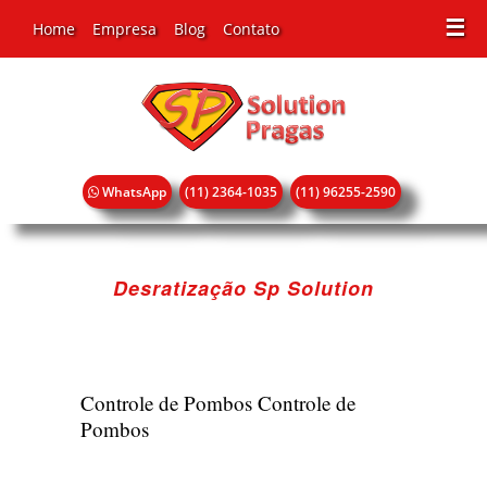
☰
Home
Empresa
Blog
Contato
WhatsApp
(11) 2364-1035
(11) 96255-2590
Desratização Sp Solution
Controle de Pombos
Controle de
Pombos